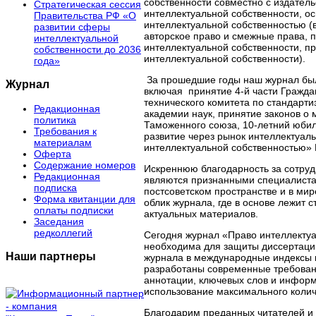
собственности совместно с издател
Стратегическая сессия
интеллектуальной собственности, о
Правительства РФ «О
интеллектуальной собственностью (
развитии сферы
авторское право и смежные права, 
интеллектуальной
интеллектуальной собственности, п
собственности до 2036
интеллектуальной собственности).
года»
За прошедшие годы наш журнал был
Журнал
включая принятие 4-й части Гражда
технического комитета по стандарт
Редакционная
академии наук, принятие законов о
политика
Таможенного союза, 10-летний юб
Требования к
развитие через рынок интеллектуал
материалам
интеллектуальной собственностью» 
Оферта
Содержание номеров
Искреннюю благодарность за сотруд
Редакционная
являются признанными специалистам
подписка
постсоветском пространстве и в ми
Форма квитанции для
облик журнала, где в основе лежит 
оплаты подписки
актуальных материалов.
Заседания
редколлегий
Сегодня журнал «Право интеллектуа
необходима для защиты диссертации
Наши партнеры
журнала в международные индексы ц
разработаны современные требовани
аннотации, ключевых слов и информа
использование максимального колич
Благодарим преданных читателей и