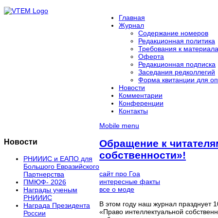
Главная
Журнал
Содержание номеров
Редакционная политика
Требования к материал
Оферта
Редакционная подписка
Заседания редколлегий
Форма квитанции для оп
Новости
Комментарии
Конференции
Контакты
Mobile menu
Новости
Обращение к читателя
собственности»!
РНИИИС и ЕАПО для
Большого Евразийского
сайт про Гоа
Партнерства
интересные факты
ПМЮФ- 2026
все о моде
Награды ученым
РНИИИС
В этом году наш журнал празднует 
Награда Президента
«Право интеллектуальной собственн
России