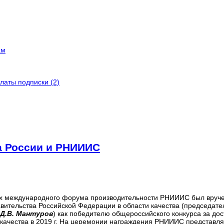
ам
латы подписки (2)
а России и РНИИИС
мках международного форума производительности РНИИИС был вруч
ительства Российской Федерации в области качества (председате
Д.В. Мантуров
) как победителю общероссийского конкурса за до
и качества в 2019 г. На церемонии награждения РНИИИС представл