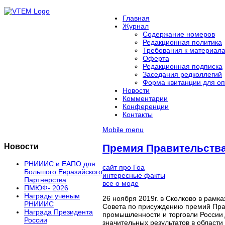
Главная
Журнал
Содержание номеров
Редакционная политика
Требования к материал
Оферта
Редакционная подписка
Заседания редколлегий
Форма квитанции для оп
Новости
Комментарии
Конференции
Контакты
Mobile menu
Новости
Премия Правительств
РНИИИС и ЕАПО для
сайт про Гоа
Большого Евразийского
интересные факты
Партнерства
все о моде
ПМЮФ- 2026
Награды ученым
26 ноября 2019г. в Сколково в ра
РНИИИС
Совета по присуждению премий Прав
Награда Президента
промышленности и торговли России
России
значительных результатов в област