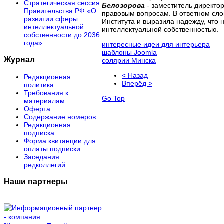
Стратегическая сессия
Белозорова
- заместитель директор
Правительства РФ «О
правовым вопросам. В ответном сло
развитии сферы
Института и выразила надежду, что 
интеллектуальной
интеллектуальной собственностью.
собственности до 2036
года»
интересные идеи для интерьера
шаблоны Joomla
Журнал
солярии Минска
< Назад
Редакционная
Вперёд >
политика
Требования к
Go Top
материалам
Оферта
Содержание номеров
Редакционная
подписка
Форма квитанции для
оплаты подписки
Заседания
редколлегий
Наши партнеры