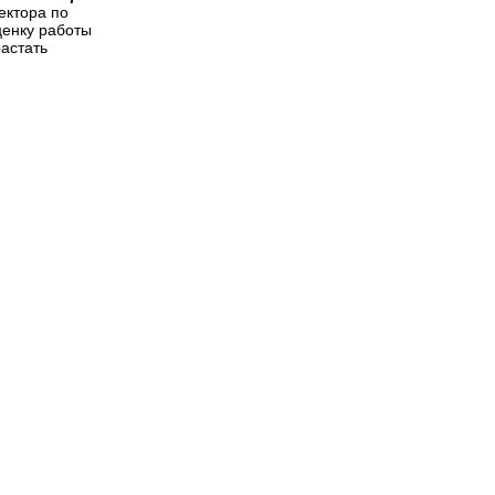
ектора по
ценку работы
растать