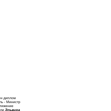
ен диплом
ль - Министр
стижение
яли
Эльвира