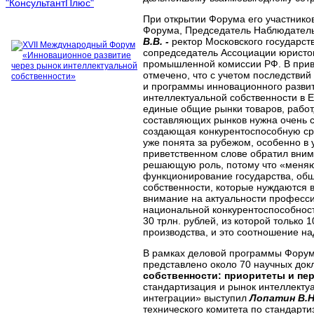
При открытии Форума его участнико
Форума, Председатель Наблюдатель
В.В. -
ректор Московского государс
сопредседатель Ассоциации юристо
промышленной комиссии РФ. В при
отмечено, что с учетом последствий
и программы инновационного развити
интеллектуальной собственности в Е
единые общие рынки товаров, работ,
составляющих рынков нужна очень с
создающая конкурентоспособную сре
уже понята за рубежом, особенно в
приветственном слове обратил вним
решающую роль, потому что «меняют
функционирование государства, общ
собственности, которые нуждаются 
внимание на актуальности професс
национальной конкурентоспособности
30 трлн. рублей, из которой только
производства, и это соотношение на
В рамках деловой программы Форум
представлено около 70 научных до
собственности: приоритеты и пер
стандартизация и рынок интеллектуа
интеграции» выступил
Лопатин В.Н
технического комитета по стандарти