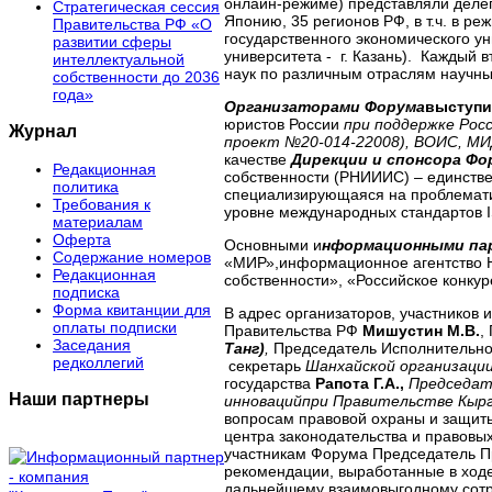
онлайн-режиме) представляли делег
Стратегическая сессия
Японию, 35 регионов РФ, в т.ч. в р
Правительства РФ «О
государственного экономического ун
развитии сферы
университета - г. Казань). Каждый в
интеллектуальной
наук по различным отраслям научны
собственности до 2036
года»
Организаторами Форума
выступ
юристов России
при поддержке Рос
Журнал
проект №20-014-22008), ВОИС, МИ
качестве
Дирекции и спонсора Фо
Редакционная
собственности (РНИИИС) – единстве
политика
специализирующаяся на проблематик
Требования к
уровне международных стандартов 
материалам
Оферта
Основными и
нформационными па
Содержание номеров
«МИР»,информационное агентство Н
Редакционная
собственности», «Российское конку
подписка
Форма квитанции для
В адрес организаторов, участников
оплаты подписки
Правительства РФ
Мишустин
М.В.
,
Заседания
Танг)
,
Председатель Исполнительно
редколлегий
секретарь
Шанхайской организаци
государства
Рапота Г.А.,
Председат
Наши партнеры
инноваций
при Правительстве Кырг
вопросам правовой охраны и защиты
центра законодательства и правовы
участникам Форума Председатель П
рекомендации, выработанные в ходе
дальнейшему взаимовыгодному сотр