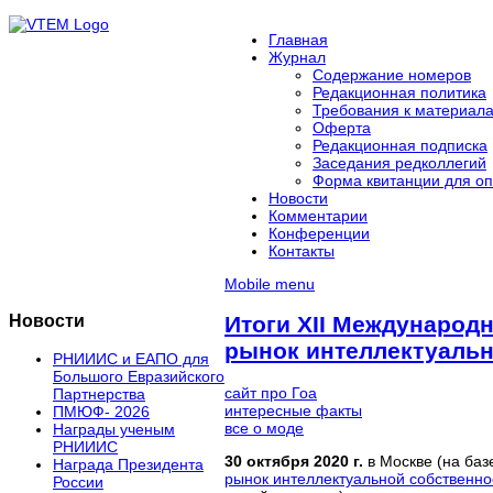
Главная
Журнал
Содержание номеров
Редакционная политика
Требования к материал
Оферта
Редакционная подписка
Заседания редколлегий
Форма квитанции для оп
Новости
Комментарии
Конференции
Контакты
Mobile menu
Новости
Итоги XII Международ
рынок интеллектуальн
РНИИИС и ЕАПО для
Большого Евразийского
сайт про Гоа
Партнерства
интересные факты
ПМЮФ- 2026
все о моде
Награды ученым
РНИИИС
30 октября 2020 г.
в Москве (на ба
Награда Президента
рынок интеллектуальной собственно
России