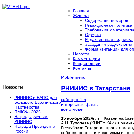
Главная
Журнал
Содержание номеров
Редакционная политика
Требования к материал
Оферта
Редакционная подписка
Заседания редколлегий
Форма квитанции для оп
Новости
Комментарии
Конференции
Контакты
Mobile menu
Новости
РНИИИС в Татарстане
РНИИИС и ЕАПО для
сайт про Гоа
Большого Евразийского
интересные факты
Партнерства
все о моде
ПМЮФ- 2026
Награды ученым
15 ноября 2024г
. в г. Казани на ба
РНИИИС
А.Н. Туполева (КНИТУ КАИ) в рамк
Награда Президента
Республики Татарстан прошел межв
России
собственностью и механизмы их ре