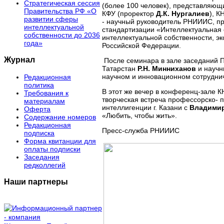
Стратегическая сессия
(более 100 человек), представляю
Правительства РФ «О
КФУ (проректор
Д.К. Нургалиев
), 
развитии сферы
- научный руководитель РНИИИС, пр
интеллектуальной
стандартизации «Интеллектуальная 
собственности до 2036
интеллектуальной собственности, э
года»
Российской Федерации.
Журнал
После семинара в зале заседаний П
Татарстан
Р.Н. Минниханов
и науч
научном и инновационном сотрудни
Редакционная
политика
В этот же вечер в конференц-зале 
Требования к
творческая встреча профессорско- п
материалам
интеллигенции г. Казани с
Владими
Оферта
«Любить, чтобы жить».
Содержание номеров
Редакционная
Пресс-служба РНИИИС
подписка
Форма квитанции для
оплаты подписки
Заседания
редколлегий
Наши партнеры