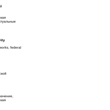
ой
ская
ктуальные
ity
 works, federal
ской
р
начение,
ская