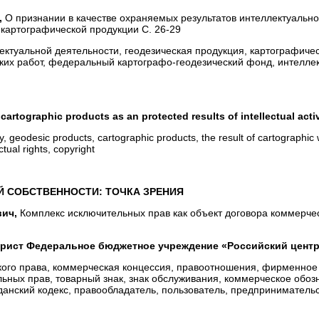
,
О признании в качестве охраняемых результатов интеллектуальн
 картографической продукции С. 26-29
ектуальной деятельности, геодезическая продукция, картографиче
ских работ, федеральный картографо-геодезический фонд, интелле
cartographic products as an protected results of intellectual activ
vity, geodesic products, cartographic products, the result of cartographic
tual rights, copyright
 СОБСТВЕННОСТИ: ТОЧКА ЗРЕНИЯ
вич,
Комплекс исключительных прав как объект договора коммерче
юрист Федеральное бюджетное учреждение «Российский цент
кого права, коммерческая концессия, правоотношения, фирменное
ьных прав, товарный знак, знак обслуживания, коммерческое обоз
жданский кодекс, правообладатель, пользователь, предприниматель