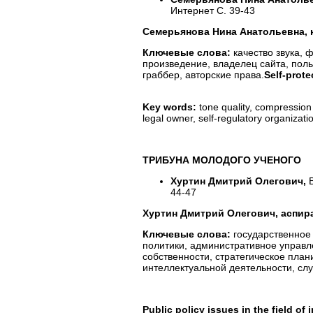
Интернет С. 39-43
Семерьянова Нина Анатольевна, 
Ключевые слова:
качество звука, 
произведение, владелец сайта, поль
граббер, авторские права.
Self
-
prote
Key words:
tone quality, compression f
legal owner, self-regulatory organizatio
ТРИБУНА МОЛОДОГО УЧЕНОГО
Хуртин Дмитрий Олегович,
44-47
Хуртин Дмитрий Олегович, аспир
Ключевые слова:
государственное 
политики, административное управл
собственности, стратегическое план
интеллектуальной деятельности, сл
Public policy issues in the field of 