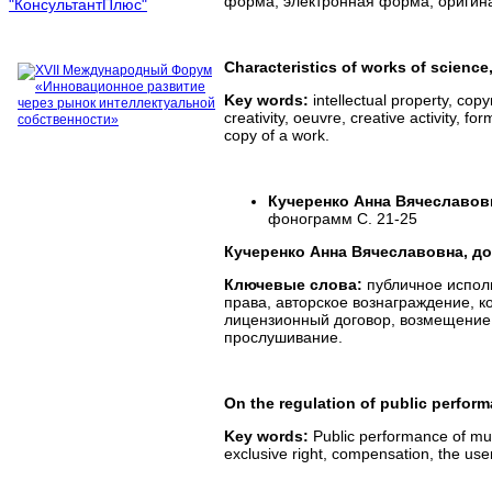
форма, электронная форма, оригина
Characteristics of works of science, 
Key words:
intellectual property, copyr
creativity, oeuvre, creative activity, f
copy of a work.
Кучеренко Анна Вячеславов
фонограмм С. 21-25
Кучеренко Анна Вячеславовна, д
Ключевые слова:
публичное испол
права, авторское вознаграждение, к
лицензионный договор, возмещение 
прослушивание.
On the regulation of public perfo
Key words:
Public performance of musi
exclusive right, compensation, the use