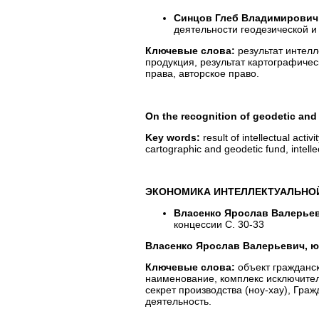
Синцов Глеб Владимирович
деятельности геодезической и
Ключевые слова:
результат интелл
продукция, результат картографиче
права, авторское право.
On the recognition of geodetic and 
Key words:
result of intellectual acti
cartographic and geodetic fund, intellec
ЭКОНОМИКА ИНТЕЛЛЕКТУАЛЬНОЙ
Власенко Ярослав Валерье
концессии С. 30-33
Власенко Ярослав Валерьевич, 
Ключевые слова:
объект гражданс
наименование, комплекс исключител
секрет производства (ноу-хау), Гра
деятельность.