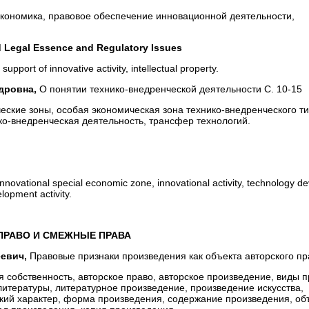
кономика, правовое обеспечение инновационной деятельности,
d Legal Essence and Regulatory Issues
upport of innovative activity, intellectual property.
дровна,
О понятии технико-внедренческой деятельности С. 10-15
ские зоны, особая экономическая зона технико-внедренческого ти
ко-внедренческая деятельность, трансфер технологий.
nnovational special economic zone, innovational activity, technology 
lopment activity.
 ПРАВО И СМЕЖНЫЕ ПРАВА
еевич,
Правовые признаки произведения как объекта авторского пр
 собственность, авторское право, авторское произведение, виды 
литературы, литературное произведение, произведение искусства,
еский характер, форма произведения, содержание произведения, об