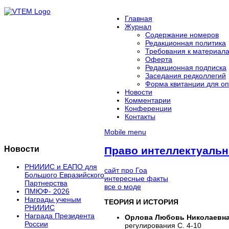
Главная
Журнал
Содержание номеров
Редакционная политика
Требования к материал
Оферта
Редакционная подписка
Заседания редколлегий
Форма квитанции для оп
Новости
Комментарии
Конференции
Контакты
Mobile menu
Новости
Право интеллектуальн
РНИИИС и ЕАПО для
сайт про Гоа
Большого Евразийского
интересные факты
Партнерства
все о моде
ПМЮФ- 2026
Награды ученым
ТЕОРИЯ И ИСТОРИЯ
РНИИИС
Награда Президента
Орлова Любовь Николаевн
России
регулирования С. 4-10