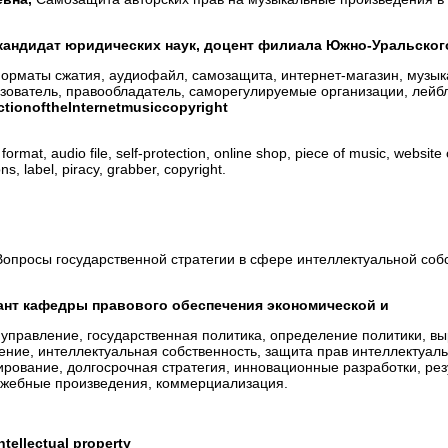
кандидат юридических наук, доцент филиала Южно-Уральског
форматы сжатия, аудиофайл, самозащита, интернет-магазин, музы
зователь, правообладатель, саморегулируемые организации, лейбл
ction
of
the
Internet
music
copyright
ormat, audio file, self-protection, online shop, piece of music, website
ns, label, piracy, grabber, copyright.
Вопросы государственной стратегии в сфере интеллектуальной соб
ант кафедры правового обеспечения экономической и
управление, государственная политика, определение политики, в
ение, интеллектуальная собственность, защита прав интеллектуал
ирование, долгосрочная стратегия, инновационные разработки, ре
ужебные произведения, коммерциализация.
intellectual property