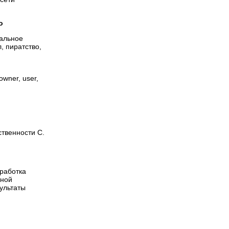
о
кальное
, пиратство,
 owner, user,
ственности С.
ыработка
ьной
зультаты