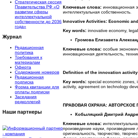
Стратегическая сессия
Правительства РФ «О
Ключевые слова:
инновационная э
развитии сферы
интеллектуальная собственность.
интеллектуальной
Innovative Activities: Economic an
собственности до 2036
года»
Key words:
innovative economy, legal s
Журнал
Громова Елизавета Алексан
Редакционная
Ключевые слова:
особые экономиче
политика
инновационная деятельность, техни
Требования к
материалам
Оферта
Содержание номеров
Definition of the innovation activity
Редакционная
Key words:
special economic zones, i
подписка
activity, agreement on technology deve
Форма квитанции для
оплаты подписки
Заседания
редколлегий
ПРАВОВАЯ ОХРАНА: АВТОРСКОЕ
Наши партнеры
Кобыляцкий Дмитрий Андр
Ключевые слова:
интеллектуальная
произведение науки, произведение 
оригинальность, творчество, творч