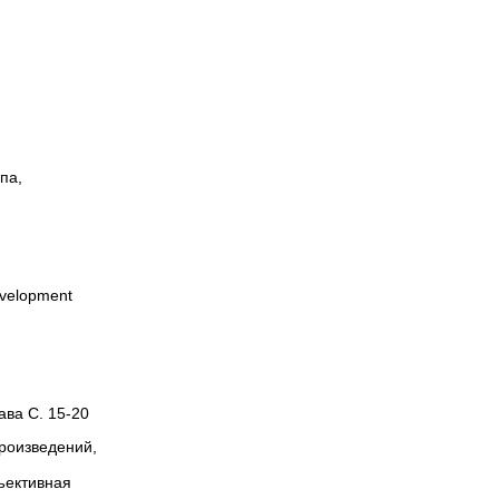
па,
development
ава С. 15-20
произведений,
ъективная