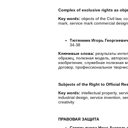
С
omplex of exclusive rights as obj
Key words:
оbjects of the Civil law, 
mark, service mark commercial designat
Тютюнник Игорь Георгиеви
34-38
Ключевые слова:
результаты инте
образец, полезная модель, авторск
изобретение, служебная полезная м
договор, профессиональное творчес
Subjects of the Right to Official Res
Key words:
intellectual property, serv
industrial design, service invention, se
creativity
ПРАВОВАЯ ЗАЩИТА
Семерьянова Нина Анатоль