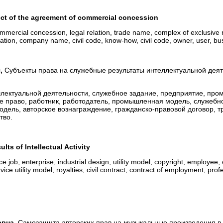
ect of the agreement of commercial concession
commercial concession, legal relation, trade name, complex of exclusive r
ion, company name, civil code, know-how, civil code, owner, user, busi
ч,
Субъекты права на служебные результаты интеллектуальной деят
ллектуальной деятельности, служебное задание, предприятие, пр
ое право, работник, работодатель, промышленная модель, служебн
одель, авторское вознаграждение, гражданско-правовой договор, т
тво.
ults of Intellectual Activity
ice job, enterprise, industrial design, utility model, copyright, employee,
rvice utility model, royalties, civil contract, contract of employment, prof
евна,
Самозащита авторских прав на музыкальные произведения в 