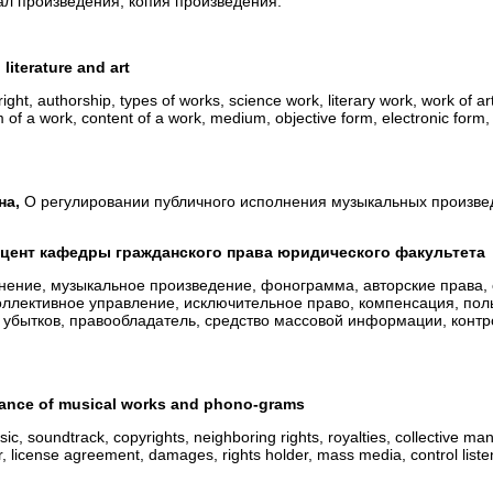
л произведения, копия произведения.
literature and art
ight, authorship, types of works, science work, literary work, work of art,
orm of a work, content of a work, medium, objective form, electronic form,
на,
О регулировании публичного исполнения музыкальных произве
оцент кафедры гражданского права юридического факультета
нение, музыкальное произведение, фонограмма, авторские права,
оллективное управление, исключительное право, компенсация, пол
убытков, правообладатель, средство массовой информации, конт
rmance of musical works and phono-grams
c, soundtrack, copyrights, neighboring rights, royalties, collective m
r, license agreement, damages, rights holder, mass media, control liste