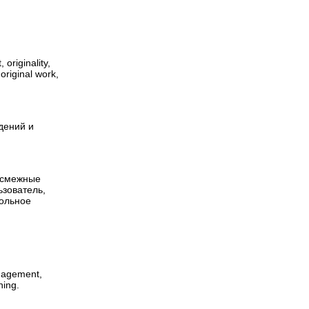
 originality,
 original work,
дений и
 смежные
ьзователь,
рольное
anagement,
ning.