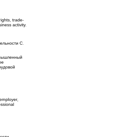
ights, trade-
ness activity.
ельности С.
омышленный
ое
рудовой
 employer,
essional
сети