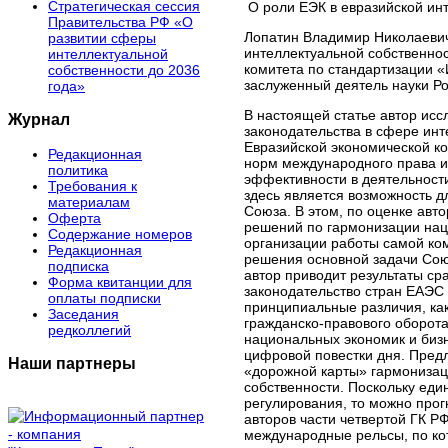
Стратегическая сессия
О роли ЕЭК в евразийской инт
Правительства РФ «О
Лопатин Владимир Николаевич,
развитии сферы
интеллектуальной собственнос
интеллектуальной
комитета по стандартизации «
собственности до 2036
заслуженный деятель науки Р
года»
В настоящей статье автор исс
Журнал
законодательства в сфере инт
Евразийской экономической ко
Редакционная
норм международного права и 
политика
эффективности в деятельност
Требования к
здесь является возможность д
материалам
Союза. В этом, по оценке авт
Оферта
решений по гармонизации наци
Содержание номеров
организации работы самой ком
Редакционная
решения основной задачи Сою
подписка
автор приводит результаты ср
Форма квитанции для
законодательство стран ЕАЭС
оплаты подписки
принципиальные различия, как
Заседания
гражданско-правового оборота
редколлегий
национальных экономик и биз
цифровой повестки дня. Пред
Наши партнеры
«дорожной карты» гармонизац
собственности. Поскольку ед
регулирования, то можно прог
авторов части четвертой ГК Р
международные рельсы, по ко