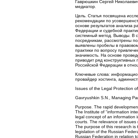
Гаврюшкин Сергей Николаеви
медиатор.
Цель. Статья посвящена иссл
рекомендации по усовершенст
основе результатов анализа р
Федерации и судебной практики
системный метод. Выводы. В 
посредникам, рассмотрены по
выявлены пробелы в правовом
практики по вопросу привлече
значимость. На основе провед
приводит ряд конструктивных
Российской Федерации в отн
Ключевые слова:
информационн
провайдер хостинга, администр
Issues of the Legal Protection of
Gavryushkin S.N., Managing Par
Purpose. The rapid development o
The Institute of “information inte
legal concept of an information i
courts. The relevance of issues r
The purpose of this research is 
legislation of the Russian Feder
Russian Federation in relation t