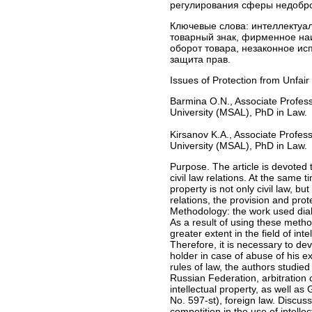
регулирования сферы недобро
Ключевые слова:
интеллектуал
товарный знак, фирменное на
оборот товара, незаконное ис
защита прав.
Issues of Protection from Unfair
Barmina O.N., Associate Profess
University (MSAL), PhD in Law.
Kirsanov K.A., Associate Profess
University (MSAL), PhD in Law.
Purpose. The article is devoted 
civil law relations. At the same ti
property is not only civil law, bu
relations, the provision and prot
Methodology: the work used diale
As a result of using these method
greater extent in the field of in
Therefore, it is necessary to de
holder in case of abuse of his exc
rules of law, the authors studi
Russian Federation, arbitration c
intellectual property, as well
No. 597-st), foreign law. Discuss
competition in the use of intelle