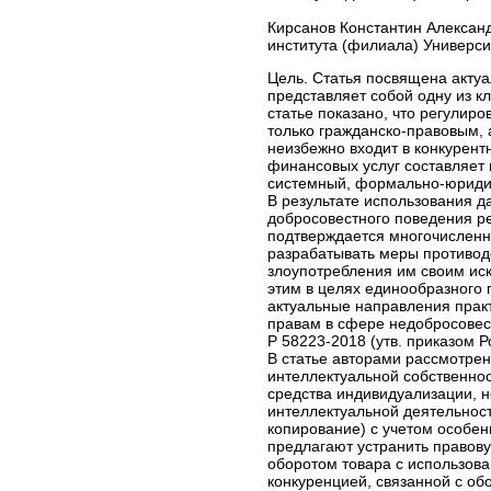
Кирсанов Константин Александ
института (филиала) Универси
Цель. Статья посвящена акту
представляет собой одну из 
статье показано, что регулир
только гражданско-правовым, 
неизбежно входит в конкурент
финансовых услуг составляет 
системный, формально-юридич
В результате использования д
добросовестного поведения ре
подтверждается многочисленн
разрабатывать меры противод
злоупотребления им своим иск
этим в целях единообразного
актуальные направления прак
правам в сфере недобросовест
Р 58223-2018 (утв. приказом Р
В статье авторами рассмотре
интеллектуальной собственнос
средства индивидуализации, н
интеллектуальной деятельност
копирование) с учетом особе
предлагают устранить правов
оборотом товара с использова
конкуренцией, связанной с об