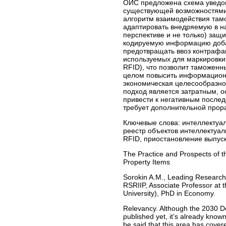
ОИС предложена схема уведом
существующей возможностями
алгоритм взаимодействия там
адаптировать внедряемую в н
перспективе и не только) защ
кодируемую информацию добав
предотвращать ввоз контрафа
используемых для маркировки 
RFID), что позволит таможенн
целом повысить информацион
экономическая целесообразно
подход является затратным, о
привести к негативным послед
требует дополнительной прора
Ключевые слова:
интеллектуал
реестр объектов интеллектуал
RFID, приостановление выпус
The Practice and Prospects of th
Property Items
Sorokin A.M., Leading Researcher
RSRIIP, Associate Professor at 
University), PhD in Economy.
Relevancy. Although the 2030 De
published yet, it’s already know
be said that this area has covere