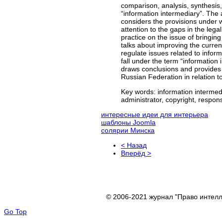
comparison, analysis, synthesis,
“information intermediary”. The a
considers the provisions under 
attention to the gaps in the lega
practice on the issue of bringing
talks about improving the curren
regulate issues related to informa
fall under the term “information 
draws conclusions and provides a
Russian Federation in relation to
Key words:
information intermedia
administrator, copyright, responsi
интересные идеи для интерьера
шаблоны Joomla
солярии Минска
< Назад
Вперёд >
© 2006-2021 журнал "Право интелл
Go Top