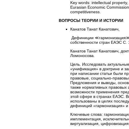
Key words:
intellectual property,
Eurasian Economic Commission, 
competitiveness.
ВОПРОСЫ ТЕОРИИ И ИСТОРИИ
Канатов Танат Канатович,
Дефиниции ≪гармонизация≫ и
собственности стран ЕАЭС С. 
Канатов Танат Канатович, до
Ломоносова.
Цель. Исследовать актуальны
«унификация» в доктрине и за
при написании статьи были пр
правовые, социально-правовые
Предложения и выводы, основ
также нормативных правовых а
возможности применения пред
этой сфере в странах ЕАЭС. 
использованы в целях послед
дефиниций «гармонизация» и 
Ключевые слова:
гармонизация
имплементация, исключительн
виртуализация, цифровизация