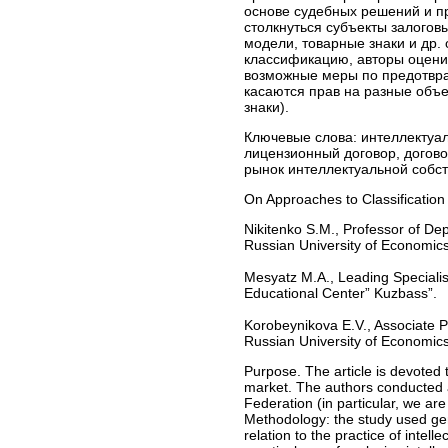
основе судебных решений и пр
столкнуться субъекты залогов
модели, товарные знаки и др.
классификацию, авторы оцени
возможные меры по предотвра
касаются прав на разные объе
знаки).
Ключевые слова:
интеллектуал
лицензионный договор, догово
рынок интеллектуальной собст
On Approaches to Classification 
Nikitenko S.M., Professor of De
Russian University of Economics
Mesyatz M.A., Leading Specialist
Educational Center” Kuzbass”.
Korobeynikova E.V., Associate P
Russian University of Economics
Purpose. The article is devoted to
market. The authors conducted a 
Federation (in particular, we ar
Methodology: the study used gener
relation to the practice of intell