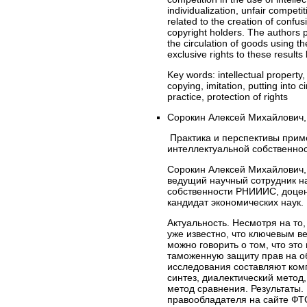
individualization, unfair competit
related to the creation of confus
copyright holders. The authors p
the circulation of goods using the
exclusive rights to these results
Key words:
intellectual property
copying, imitation, putting into c
practice, protection of rights
Сорокин Алексей Михайлович,
Практика и перспективы прим
интеллектуальной собственнос
Сорокин Алексей Михайлович,
ведущий научный сотрудник н
собственности РНИИИС, доцен
кандидат экономических наук.
Актуальность. Несмотря на то,
уже известно, что ключевым в
можно говорить о том, что это
таможенную защиту прав на о
исследования составляют ком
синтез, диалектический метод
метод сравнения. Результаты.
правообладателя на сайте ФТ