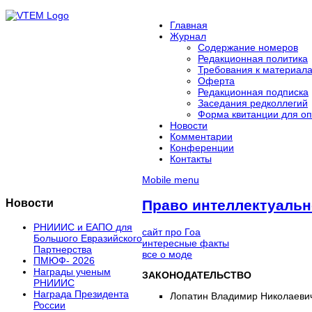
Главная
Журнал
Содержание номеров
Редакционная политика
Требования к материал
Оферта
Редакционная подписка
Заседания редколлегий
Форма квитанции для оп
Новости
Комментарии
Конференции
Контакты
Mobile menu
Новости
Право интеллектуальн
РНИИИС и ЕАПО для
сайт про Гоа
Большого Евразийского
интересные факты
Партнерства
все о моде
ПМЮФ- 2026
Награды ученым
ЗАКОНОДАТЕЛЬСТВО
РНИИИС
Награда Президента
Лопатин Владимир Николаеви
России