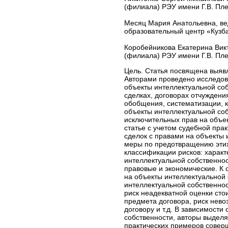
(филиала) РЭУ имени Г.В. Пле
Месяц Мария Анатольевна, ве
образовательный центр «Кузба
Коробейникова Екатерина Вик
(филиала) РЭУ имени Г.В. Пле
Цель. Статья посвящена выявл
Авторами проведено исследов
объекты интеллектуальной соб
сделках, договорах отчужден
обобщения, систематизации, 
объекты интеллектуальной соб
исключительных прав на объек
статье с учетом судебной пр
сделок с правами на объекты 
меры по предотвращению этих
классификации рисков: характ
интеллектуальной собственнос
правовые и экономические. К
на объекты интеллектуальной
интеллектуальной собственно
риск неадекватной оценки сто
предмета договора, риск нево
договору и т.д. В зависимости
собственности, авторы выдел
практических примеров совер