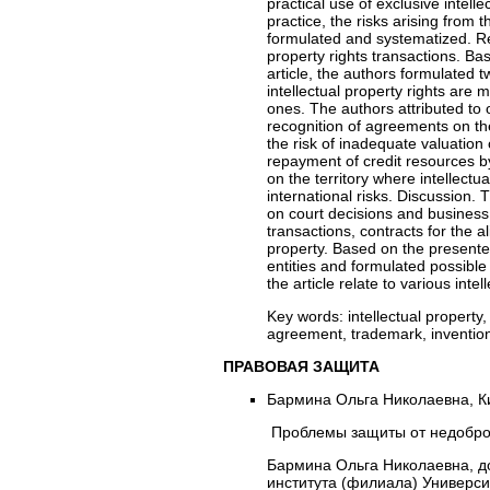
practical use of exclusive intel
practice, the risks arising from 
formulated and systematized. Resu
property rights transactions. Ba
article, the authors formulated tw
intellectual property rights are
ones. The authors attributed to o
recognition of agreements on the
the risk of inadequate valuation o
repayment of credit resources b
on the territory where intellectu
international risks. Discussion. 
on court decisions and business 
transactions, contracts for the al
property. Based on the presente
entities and formulated possible
the article relate to various inte
Key words:
intellectual property,
agreement, trademark, invention, 
ПРАВОВАЯ ЗАЩИТА
Бармина Ольга Николаевна, К
Проблемы защиты от недоброс
Бармина Ольга Николаевна, д
института (филиала) Универси