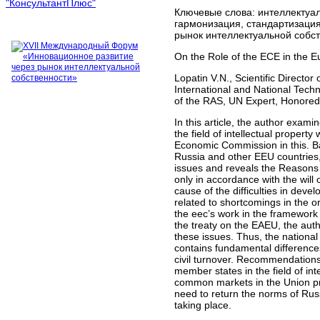
Ключевые слова:
интеллектуал
гармонизация, стандартизация
рынок интеллектуальной собст
On the Role of the ECE in the Eu
Lopatin V.N., Scientific Director
International and National Tech
of the RAS, UN Expert, Honored 
In this article, the author exa
the field of intellectual propert
Economic Commission in this. Bas
Russia and other EEU countries, 
issues and reveals the Reasons fo
only in accordance with the will 
cause of the difficulties in deve
related to shortcomings in the o
the eec’s work in the framework o
the treaty on the EAEU, the auth
these issues. Thus, the national 
contains fundamental differences, b
civil turnover. Recommendations
member states in the field of int
common markets in the Union pre
need to return the norms of Russi
taking place.