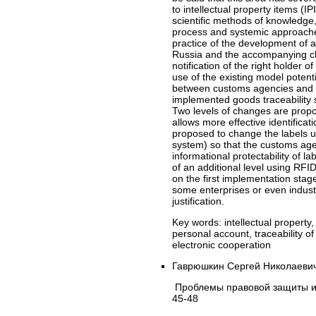
to intellectual property items (
scientific methods of knowledge,
process and systemic approache
practice of the development of a
Russia and the accompanying cha
notification of the right holder 
use of the existing model poten
between customs agencies and ri
implemented goods traceability sy
Two levels of changes are propos
allows more effective identificat
proposed to change the labels u
system) so that the customs age
informational protectability of l
of an additional level using RFI
on the first implementation stag
some enterprises or even indust
justification.
Key words:
intellectual property
personal account, traceability o
electronic cooperation
Гаврюшкин Сергей Николаевич
Проблемы правовой защиты ин
45-48