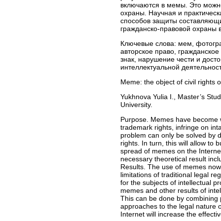
включаются в мемы. Это можн
охраны. Научная и практическ
способов защиты составляющи
гражданско-правовой охраны 
Ключевые слова:
мем, фотогра
авторское право, гражданское
знак, нарушение чести и дост
интеллектуальной деятельност
Meme: the object of civil rights 
Yukhnova Yulia I., Master’s Stud
University.
Purpose. Memes have become wide
trademark rights, infringe on int
problem can only be solved by de
rights. In turn, this will allow t
spread of memes on the Internet
necessary theoretical result inc
Results. The use of memes nowada
limitations of traditional legal r
for the subjects of intellectual p
memes and other results of intel
This can be done by combining pu
approaches to the legal nature o
Internet will increase the effectiv