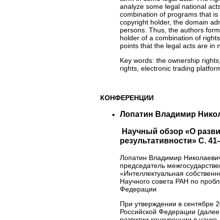
analyze some legal national acts
combination of programs that is i
copyright holder, the domain admi
persons. Thus, the authors formul
holder of a combination of rights
points that the legal acts are in 
Key words:
the ownership rights, 
rights, electronic trading platfor
КОНФЕРЕНЦИИ
Лопатин Владимир Нико
Научный обзор «О развит
результативности» С. 41-
Лопатин Владимир Николаевич
председатель межгосударствен
«Интеллектуальная собственно
Научного совета РАН по пробл
Федерации
При утверждении в сентябре 2
Российской Федерации (далее 
развитии конкуренции в науке