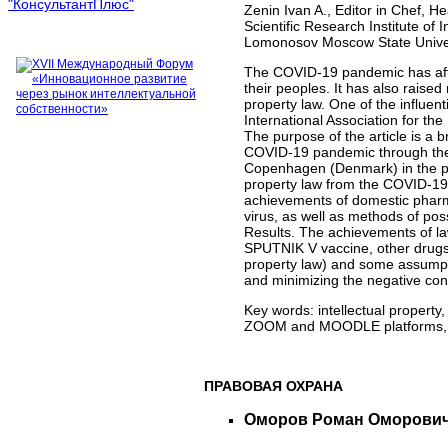
Zenin Ivan A., Editor in Chef, H
Scientific Research Institute of 
Lomonosov Moscow State Univer
The COVID-19 pandemic has affec
their peoples. It has also raised
property law. One of the influent
International Association for th
The purpose of the article is a b
COVID-19 pandemic through the 
Copenhagen (Denmark) in the per
property law from the COVID-19 
achievements of domestic pharma
virus, as well as methods of pos
Results. The achievements of law 
SPUTNIK V vaccine, other drugs
property law) and some assumpti
and minimizing the negative c
Key words:
intellectual propert
ZOOM and MOODLE platforms, RNI
ПРАВОВАЯ ОХРАНА
Оморов Роман Оморович