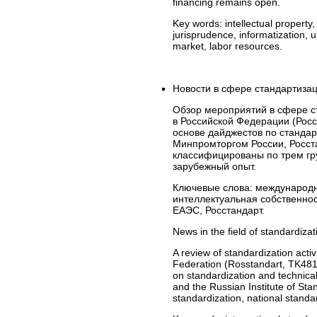
financing remains open.
Key words:
intellectual propert
jurisprudence, informatization, u
market, labor resources.
Новости в сфере стандартизаци
Обзор мероприятий в сфере ст
в Российской Федерации (Росс
основе дайджестов по станда
Минпромторгом России, Росст
классифицированы по трем гр
зарубежный опыт.
Ключевые слова:
международна
интеллектуальная собственнос
ЕАЭС, Росстандарт.
News in the field of standardiza
A review of standardization acti
Federation (Rosstandart, TK481),
on standardization and technical
and the Russian Institute of Stan
standardization, national standa