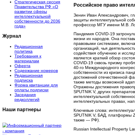
Стратегическая сессия
Российское право интелл
Правительства РФ «О
развитии сферы
Зенин Иван Александрович, г
интеллектуальной
защиты интеллектуальной соб
собственности до 2036
профессор МГУ имени М.В. Л
года»
Пандемия COVID-19 затронула 
Журнал
жизни их народов. Она поста
правовыми системами, включа
Редакционная
организаций, чья деятельнос
политика
содействия обучению и исслед
Требования к
является краткий обзор состо
материалам
COVID-19 сквозь призму пробл
Оферта
40-го Международного конгре
Содержание номеров
собственности из кризиса па
Редакционная
достижений отечественной фар
подписка
также методы возможной адапт
Форма квитанции для
Отражены достижения правопр
оплаты подписки
SPUTNIK V, других препарат
Заседания
интеллектуальной собственнос
редколлегий
интеллектуальных правах, на
Наши партнеры
Ключевые слова:
интеллектуал
SPUTNIK V, БАД, платформы 
также — РФ).
Russian Intellectual Property L