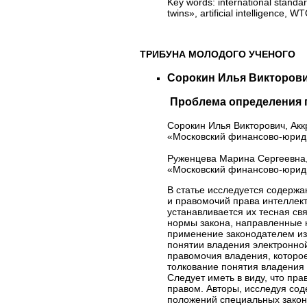
Key words:
international standard
twins», artificial intelligence,
ТРИБУНА МОЛОДОГО УЧЕНОГО
Сорокин Илья Викторови
Проблема определения п
Сорокин Илья Викторович, Ак
«Московский финансово-юрид
Руженцева Марина Сергеевна,
«Московский финансово-юрид
В статье исследуется содержа
и правомочий права интеллект
устанавливается их тесная св
нормы закона, направленные 
применение законодателем изв
понятии владения электронно
правомочия владения, которое
толкование понятия владения 
Следует иметь в виду, что пр
правом. Авторы, исследуя со
положений специальных законо