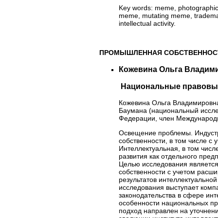
Key words:
meme, photographic wor
meme, mutating meme, trademark, 
intellectual activity.
ПРОМЫШЛЕННАЯ СОБСТВЕННОС
Кожевина Ольга Владим
Национальные правовые
Кожевина Ольга Владимировна,
Баумана (национальный иссле
Федерации, член Международно
Освещение проблемы. Индуст
собственности, в том числе с
Интеллектуальная, в том чис
развития как отдельного предп
Целью исследования являетс
собственности с учетом расш
результатов интеллектуально
исследования выступает комп
законодательства в сфере инт
особенности национальных п
подход направлен на уточнен