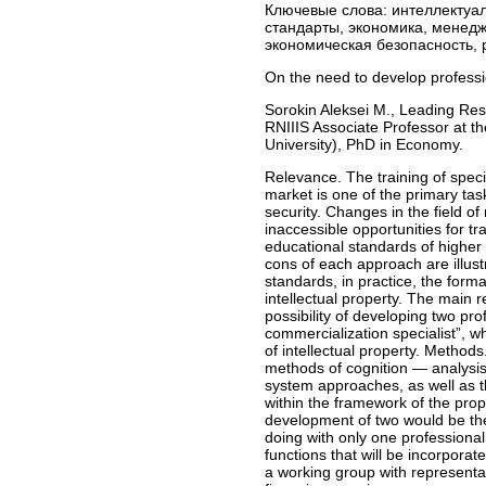
Ключевые слова:
интеллектуал
стандарты, экономика, менедж
экономическая безопасность, 
On the need to develop profession
Sorokin Aleksei M., Leading Rese
RNIIIS Associate Professor at t
University), PhD in Economy.
Relevance. The training of speci
market is one of the primary t
security. Changes in the field of
inaccessible opportunities for tra
educational standards of higher
cons of each approach are illust
standards, in practice, the forma
intellectual property. The main r
possibility of developing two pro
commercialization specialist”, whi
of intellectual property. Method
methods of cognition — analysis 
system approaches, as well as t
within the framework of the propos
development of two would be the 
doing with only one professional
functions that will be incorporat
a working group with representa