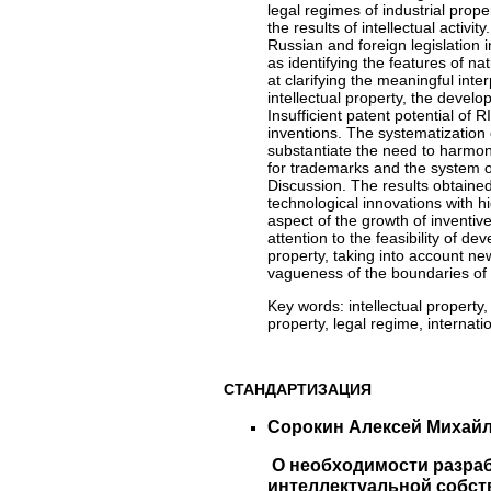
legal regimes of industrial prope
the results of intellectual acti
Russian and foreign legislation in 
as identifying the features of na
at clarifying the meaningful inter
intellectual property, the develo
Insufficient patent potential of 
inventions. The systematization 
substantiate the need to harmoni
for trademarks and the system of
Discussion. The results obtained
technological innovations with hi
aspect of the growth of inventive
attention to the feasibility of de
property, taking into account ne
vagueness of the boundaries of i
Key words:
intellectual property, 
property, legal regime, internati
СТАНДАРТИЗАЦИЯ
Сорокин Алексей Михайл
О необходимости разраб
интеллектуальной собств