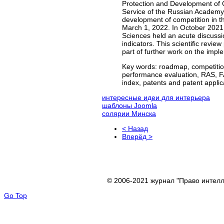
Protection and Development of 
Service of the Russian Academy 
development of competition in th
March 1, 2022. In October 2021 
Sciences held an acute discussi
indicators. This scientific revie
part of further work on the imple
Key words:
roadmap, competition 
performance evaluation, RAS, FA
index, patents and patent applic
интересные идеи для интерьера
шаблоны Joomla
солярии Минска
< Назад
Вперёд >
© 2006-2021 журнал "Право интелл
Go Top