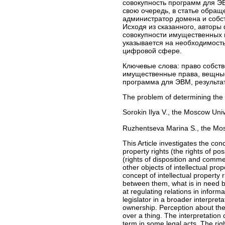
совокупность программ для Э
свою очередь, в статье обращ
администратор домена и собст
Исходя из сказанного, авторы
совокупности имущественных 
указывается на необходимост
цифровой сфере.
Ключевые слова:
право собств
имущественные права, вещные 
программа для ЭВМ, результат
The problem of determining the l
Sorokin Ilya V., the Moscow Un
Ruzhentseva Marina S., the Mos
This Article investigates the con
property rights (the rights of po
(rights of disposition and comme
other objects of intellectual pr
concept of intellectual property 
between them, what is in need b
at regulating relations in infor
legislator in a broader interpreta
ownership. Perception about the 
over a thing. The interpretation
term in some legal acts. The righ