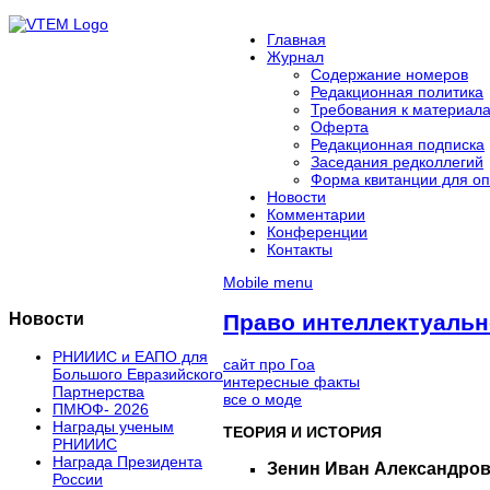
Главная
Журнал
Содержание номеров
Редакционная политика
Требования к материал
Оферта
Редакционная подписка
Заседания редколлегий
Форма квитанции для оп
Новости
Комментарии
Конференции
Контакты
Mobile menu
Новости
Право интеллектуальн
РНИИИС и ЕАПО для
сайт про Гоа
Большого Евразийского
интересные факты
Партнерства
все о моде
ПМЮФ- 2026
Награды ученым
ТЕОРИЯ И ИСТОРИЯ
РНИИИС
Награда Президента
Зенин Иван Александров
России