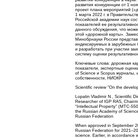
развития конкуренции от 1 но
проект плана мероприятий («д
1 марта 2022 г. в Правительст
Российской академии наук сос
показателей ее результативно
данного обсуждения, что мож
этой «дорожной карты». Замес
Минобрнауки России представ
индексируемых в зарубежных б
и разработать при участии за
систему оценки результативн
Ключевые слова:
дорожная кар
показатели, экспертные оценк
of Science и Scopus журналы,
собственности, НИОКР.
Scientific review "On the develop
Lopatin Vladimir N., Scientific D
Researcher of IGP RAS, Chairman
“Intellectual Property” (МТС-550
the Russian Academy of Science
Russian Federation
When approved in September 202
Russian Federation for 2021–2025
science. Earlier, in accordance 