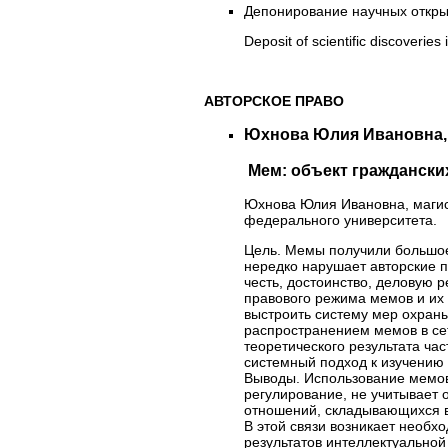
Депонирование научных откры
Deposit of scientific discoveries 
АВТОРСКОЕ ПРАВО
Юхнова Юлия Ивановна,
Мем: объект гражданских
Юхнова Юлия Ивановна, магис
федерального университета.
Цель. Мемы получили большое
нередко нарушает авторские п
честь, достоинство, деловую 
правового режима мемов и их 
выстроить систему мер охраны
распространением мемов в се
теоретического результата ча
системный подход к изучению 
Выводы. Использование мемов
регулирование, не учитывает
отношений, складывающихся в 
В этой связи возникает необх
результатов интеллектуальной