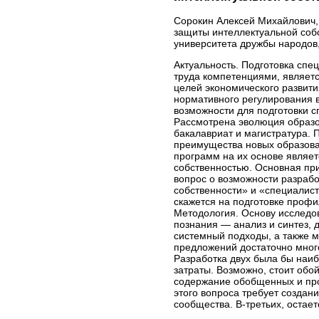
Сорокин Алексей Михайлович,
защиты интеллектуальной соб
университета дружбы народов,
Актуальность. Подготовка спе
труда компетенциями, являет
целей экономического развити
нормативного регулирования 
возможности для подготовки с
Рассмотрена эволюция образо
бакалавриат и магистратура.
преимущества новых образова
программ на их основе являет
собственностью. Основная пр
вопрос о возможности разраб
собственности» и «специалист
скажется на подготовке профи
Методология. Основу исследо
познания — анализ и синтез, 
системный подходы, а также м
предложений достаточно мног
Разработка двух была бы наи
затраты. Возможно, стоит обо
содержание обобщенных и про
этого вопроса требует создан
сообщества. В-третьих, остае