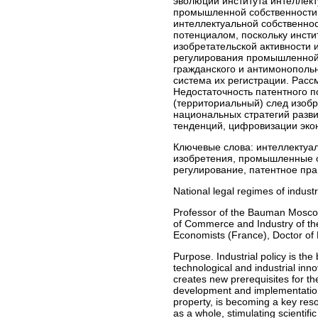
эволюции института интеллект
промышленной собственности.
интеллектуальной собственно
потенциалом, поскольку инст
изобретательской активности
регулирования промышленной 
гражданского и антимонопольн
система их регистрации. Расс
Недостаточность патентного 
(территориальный) след изобр
национальных стратегий разви
тенденций, цифровизации эко
Ключевые слова:
интеллектуал
изобретения, промышленные 
регулирование, патентное пра
National legal regimes of industr
Professor of the Bauman Moscow 
of Commerce and Industry of the
Economists (France), Doctor of
Purpose. Industrial policy is the 
technological and industrial innov
creates new prerequisites for the
development and implementation o
property, is becoming a key res
as a whole, stimulating scientifi