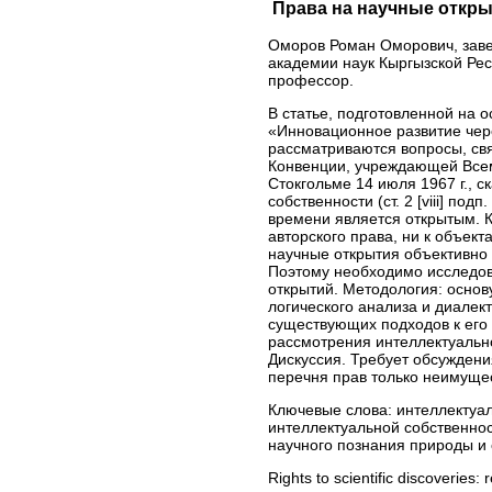
Права на научные открыт
Оморов Роман Оморович, зав
академии наук Кыргызской Рес
профессор.
В статье, подготовленной на 
«Инновационное развитие чер
рассматриваются вопросы, свя
Конвенции, учреждающей Всем
Стокгольме 14 июля 1967 г., с
собственности (ст. 2 [viii] по
времени является открытым. К
авторского права, ни к объек
научные открытия объективно 
Поэтому необходимо исследов
открытий. Методология: основ
логического анализа и диалек
существующих подходов к его 
рассмотрения интеллектуальн
Дискуссия. Требует обсуждени
перечня прав только неимуще
Ключевые слова:
интеллектуал
интеллектуальной собственнос
научного познания природы и
Rights to scientific discoveries: 