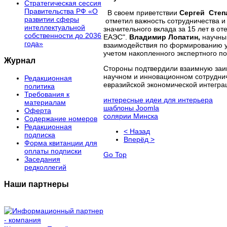
Стратегическая сессия
Правительства РФ «О
В своем приветствии
Сергей Степ
развитии сферы
отметил важность сотрудничества 
интеллектуальной
значительного вклада за 15 лет в о
собственности до 2036
ЕАЭС".
Владимир Лопатин,
научны
года»
взаимодействия по формированию ус
учетом накопленного экспертного п
Журнал
Стороны подтвердили взаимную заин
научном и инновационном сотрудни
Редакционная
евразийской экономической интегра
политика
Требования к
интересные идеи для интерьера
материалам
шаблоны Joomla
Оферта
солярии Минска
Содержание номеров
Редакционная
< Назад
подписка
Вперёд >
Форма квитанции для
оплаты подписки
Go Top
Заседания
редколлегий
Наши партнеры