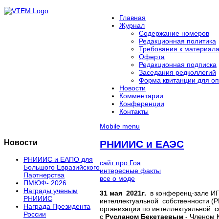
Главная
Журнал
Содержание номеров
Редакционная политика
Требования к материал
Оферта
Редакционная подписка
Заседания редколлегий
Форма квитанции для оп
Новости
Комментарии
Конференции
Контакты
Mobile menu
Новости
РНИИИС и ЕАЭС
РНИИИС и ЕАПО для
сайт про Гоа
Большого Евразийского
интересные факты
Партнерства
все о моде
ПМЮФ- 2026
Награды ученым
31 мая 2021г.
в конференц-зале ИП
РНИИИС
интеллектуальной собственности (
Награда Президента
организации по интеллектуальной с
России
с
Русланом Бекетаевым
- Членом 