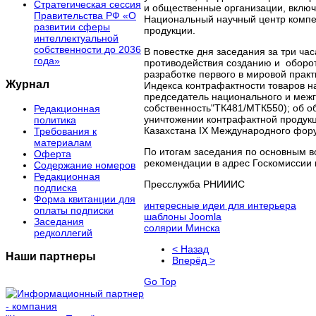
Стратегическая сессия
и общественные организации, вклю
Правительства РФ «О
Национальный научный центр компе
развитии сферы
продукции.
интеллектуальной
собственности до 2036
В повестке дня заседания за три ч
года»
противодействия созданию и обороту
разработке первого в мировой прак
Журнал
Индекса контрафактности товаров н
председатель национального и межг
собственность"ТК481/МТК550); об 
Редакционная
уничтожении контрафактной продукц
политика
Казахстана IX Международного фору
Требования к
материалам
По итогам заседания по основным в
Оферта
рекомендации в адрес Госкомиссии 
Содержание номеров
Редакционная
Пресслужба РНИИИС
подписка
Форма квитанции для
интересные идеи для интерьера
оплаты подписки
шаблоны Joomla
Заседания
солярии Минска
редколлегий
< Назад
Наши партнеры
Вперёд >
Go Top