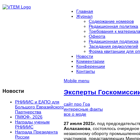
Главная
Журнал
Содержание номеров
Редакционная политика
Требования к материал
Оферта
Редакционная подписка
Заседания редколлегий
Форма квитанции для оп
Новости
Комментарии
Конференции
Контакты
Mobile menu
Новости
Эксперты Госкомиссии
РНИИИС и ЕАПО для
сайт про Гоа
Большого Евразийского
интересные факты
Партнерства
все о моде
ПМЮФ- 2026
Награды ученым
27 июля 2021г.
под председательст
РНИИИС
Аслаханова
, состоялось очередное
Награда Президента
незаконному обороту промышленной 
России
участников, представляющих Минпро