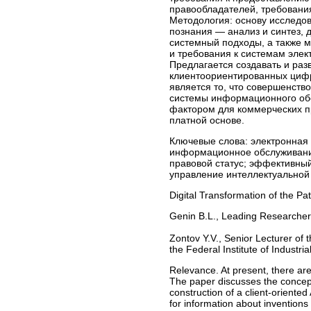
правообладателей, требовани
Методология: основу исследо
познания — анализ и синтез, 
системный подходы, а также 
и требования к системам эле
Предлагается создавать и раз
клиентоориентированных циф
является то, что совершенств
системы информационного обс
фактором для коммерческих п
платной основе.
Ключевые слова:
электронная 
информационное обслуживани
правовой статус; эффективны
управление интеллектуальной
Digital Transformation of the Pa
Genin B.L., Leading Researcher o
Zontov Y.V., Senior Lecturer of
the Federal Institute of Industria
Relevance. At present, there are 
The paper discusses the concept o
construction of a client-oriente
for information about inventions