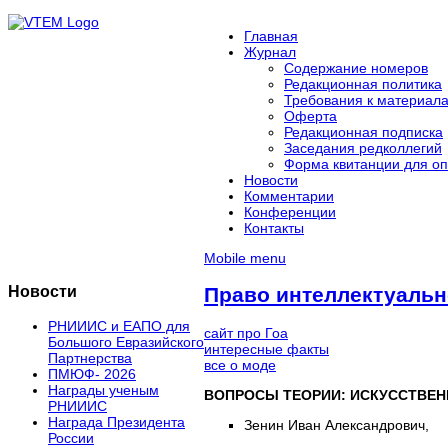
Главная
Журнал
Содержание номеров
Редакционная политика
Требования к материал
Оферта
Редакционная подписка
Заседания редколлегий
Форма квитанции для оп
Новости
Комментарии
Конференции
Контакты
Mobile menu
Новости
Право интеллектуальн
РНИИИС и ЕАПО для
сайт про Гоа
Большого Евразийского
интересные факты
Партнерства
все о моде
ПМЮФ- 2026
Награды ученым
ВОПРОСЫ ТЕОРИИ: ИСКУССТВЕН
РНИИИС
Награда Президента
Зенин Иван Александрович,
России