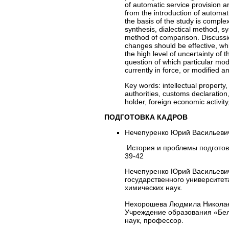
of automatic service provision a
from the introduction of automat
the basis of the study is comple
synthesis, dialectical method, s
method of comparison. Discussio
changes should be effective, wh
the high level of uncertainty of t
question of which particular mode
currently in force, or modified a
Key words:
intellectual property
authorities, customs declaration,
holder, foreign economic activit
ПОДГОТОВКА КАДРОВ
Нечепуренко Юрий Васильеви
История и проблемы подготовк
39-42
Нечепуренко Юрий Васильевич
государственного университет
химических наук.
Нехорошева Людмила Николае
Учреждение образования «Бел
наук, профессор.