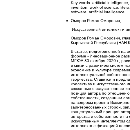
Key words:
artificial intelligenc
invention; work of science, liter
software; artificial intelligence.
Оморов Роман Оморович,
Искусственный интеллект и ин
Оморов Роман Оморович, глав
Кыргызской Республики (НАН К
В статье, подготовленной на 
форуме «Инновационное разви
МГЮА 30 октября 2020 г., рас
в связи с развитием систем и
экономике и культуре совреме
интеллектуальной собственнос
творчества. Ставятся и предл
коллектива и искусственного 
связанные с искусственным ин
позиция автора по отношению 
собственности, созданным авт
на вопросы проекта Всемирной
заинтересованных сторон, зап
концептуальный принцип авто
авторства и собственности на
искусственным интеллектом од
интеллекта с фиксацией после