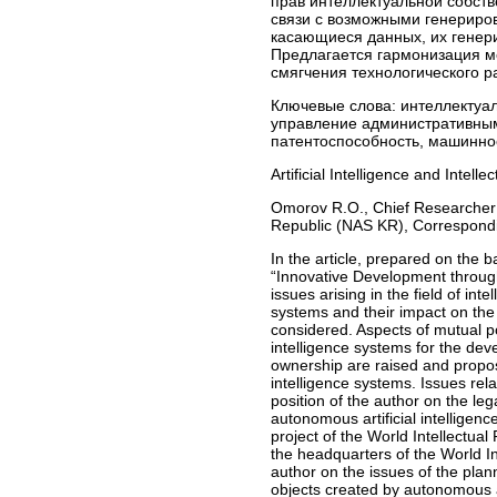
прав интеллектуальной собств
связи с возможными генериро
касающиеся данных, их генер
Предлагается гармонизация м
смягчения технологического р
Ключевые слова:
интеллектуал
управление административными
патентоспособность, машинно
Artificial Intelligence and Intelle
Omorov R.O., Chief Researcher a
Republic (NAS KR), Сorrespondi
In the article, prepared on the b
“Innovative Development through
issues arising in the field of int
systems and their impact on the
considered. Aspects of mutual poli
intelligence systems for the dev
ownership are raised and proposed 
intelligence systems. Issues relat
position of the author on the lega
autonomous artificial intelligen
project of the World Intellectual
the headquarters of the World In
author on the issues of the plann
objects created by autonomous ar