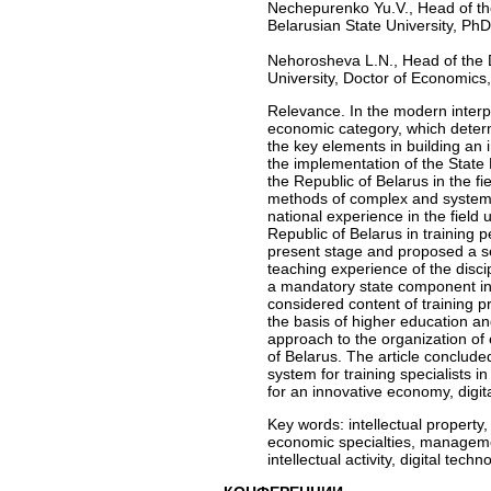
Nechepurenko Yu.V., Head of the
Belarusian State University, PhD
Nehorosheva L.N., Head of the D
University, Doctor of Economics,
Relevance. In the modern interpre
economic category, which determi
the key elements in building an 
the implementation of the State
the Republic of Belarus in the fi
methods of complex and systemat
national experience in the field 
Republic of Belarus in training pe
present stage and proposed a se
teaching experience of the disc
a mandatory state component in 
considered content of training pr
the basis of higher education a
approach to the organization of e
of Belarus. The article conclud
system for training specialists i
for an innovative economy, digit
Key words:
intellectual property,
economic specialties, managemen
intellectual activity, digital tech