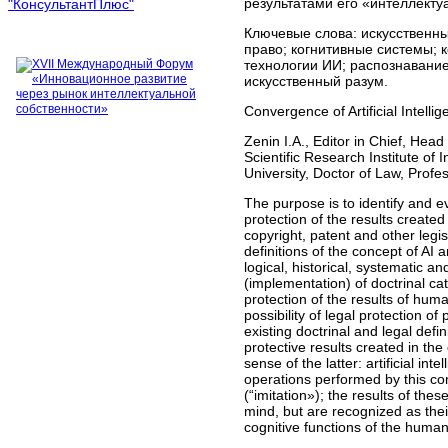
результатами его «интеллекту
Ключевые слова:
искусственны
право; когнитивные системы; к
технологии ИИ; распознавани
искусственный разум.
Convergence of Artificial Intelli
Zenin I.A., Editor in Chief, Head
Scientific Research Institute o
University, Doctor of Law, Profe
The purpose is to identify and e
protection of the results created
copyright, patent and other legisl
definitions of the concept of A
logical, historical, systematic a
(implementation) of doctrinal cat
protection of the results of hum
possibility of legal protection of
existing doctrinal and legal defin
protective results created in the
sense of the latter: artificial i
operations performed by this com
(“imitation»); the results of th
mind, but are recognized as thei
cognitive functions of the human br