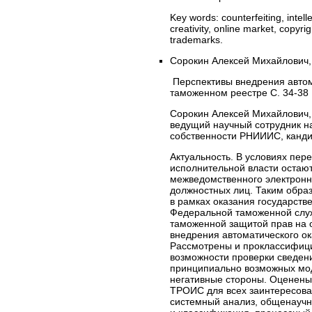
Key words:
counterfeiting, intell
creativity, online market, copyrig
trademarks.
Сорокин Алексей Михайлович,
Перспективы внедрения автом
таможенном реестре С. 34-38
Сорокин Алексей Михайлович,
ведущий научный сотрудник н
собственности РНИИИС, канди
Актуальность. В условиях пе
исполнительной власти остаю
межведомственного электронн
должностных лиц. Таким образ
в рамках оказания государств
Федеральной таможенной служ
таможенной защитой прав на о
внедрения автоматического о
Рассмотрены и проклассифици
возможности проверки сведен
принципиально возможных мод
негативные стороны. Оценены
ТРОИС для всех заинтересова
системный анализ, общенаучн