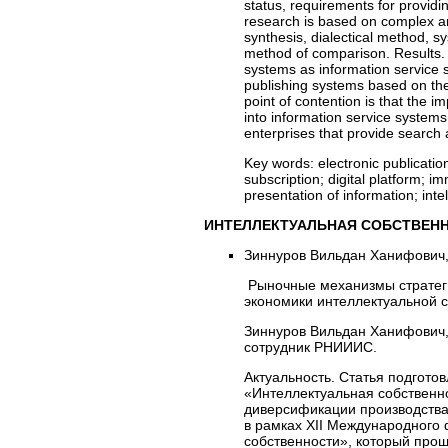
status, requirements for providi
research is based on complex an
synthesis, dialectical method, s
method of comparison. Results. 
systems as information service 
publishing systems based on the 
point of contention is that the 
into information service systems
enterprises that provide search 
Key words:
electronic publicatio
subscription; digital platform; im
presentation of information; inte
ИНТЕЛЛЕКТУАЛЬНАЯ СОБСТВЕН
Зиннуров Вильдан Ханифович
Рыночные механизмы стратеги
экономики интеллектуальной с
Зиннуров Вильдан Ханифович,
сотрудник РНИИИС.
Актуальность. Статья подгото
«Интеллектуальная собственн
диверсификации производства
в рамках XII Международного
собственности», который прош