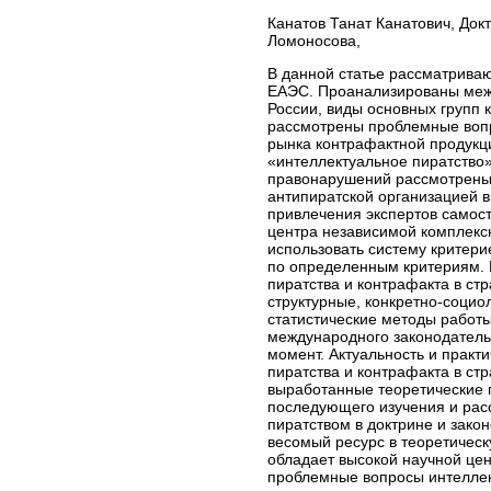
Канатов Танат Канатович, Док
Ломоносова,
В данной статье рассматриваю
ЕАЭС. Проанализированы межд
России, виды основных групп
рассмотрены проблемные вопр
рынка контрафактной продукц
«интеллектуальное пиратство»
правонарушений рассмотрены 
антипиратской организацией 
привлечения экспертов самост
центра независимой комплекс
использовать систему критер
по определенным критериям. 
пиратства и контрафакта в ст
структурные, конкретно-социо
статистические методы работ
международного законодатель
момент. Актуальность и практ
пиратства и контрафакта в ст
выработанные теоретические 
последующего изучения и рас
пиратством в доктрине и зак
весомый ресурс в теоретическ
обладает высокой научной цен
проблемные вопросы интеллек