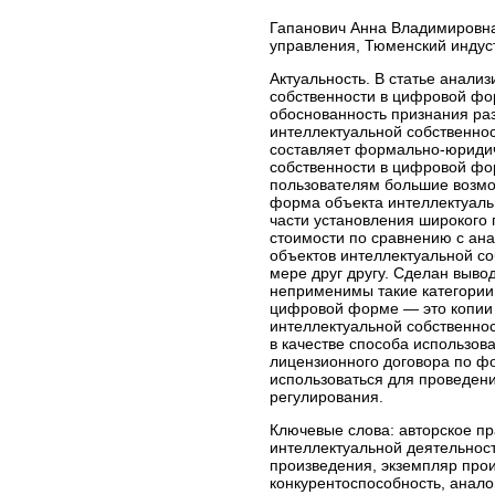
Гапанович Анна Владимировна
управления, Тюменский индус
Актуальность. В статье анал
собственности в цифровой фо
обоснованность признания ра
интеллектуальной собственно
составляет формально-юридиче
собственности в цифровой фор
пользователям большие возмо
форма объекта интеллектуальн
части установления широкого 
стоимости по сравнению с ан
объектов интеллектуальной со
мере друг другу. Сделан выво
неприменимы такие категории,
цифровой форме — это копии 
интеллектуальной собственнос
в качестве способа использо
лицензионного договора по фо
использоваться для проведен
регулирования.
Ключевые слова:
авторское пр
интеллектуальной деятельност
произведения, экземпляр прои
конкурентоспособность, анал