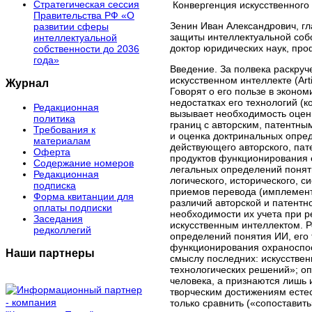
Стратегическая сессия
Конвергенция искусственного 
Правительства РФ «О
Зенин Иван Александрович, г
развитии сферы
защиты интеллектуальной со
интеллектуальной
доктор юридических наук, про
собственности до 2036
года»
Введение. За полвека раскру
искусственном интеллекте (Arti
Журнал
Говорят о его пользе в эконом
недостатках его технологий (
Редакционная
вызывает необходимость оценк
политика
границ с авторским, патентны
Требования к
и оценка доктринальных опре
материалам
действующего авторского, пат
Оферта
продуктов функционирования 
Содержание номеров
легальных определений понят
Редакционная
логического, исторического, 
подписка
приемов перевода (имплемент
Форма квитанции для
различий авторской и патентн
оплаты подписки
необходимости их учета при 
Заседания
искусственным интеллектом. 
редколлегий
определений понятия ИИ, его 
функционирования охраноспос
Наши партнеры
смыслу последних: искусстве
технологических решений»; о
человека, а признаются лишь 
творческим достижениям естес
только сравнить («сопоставить