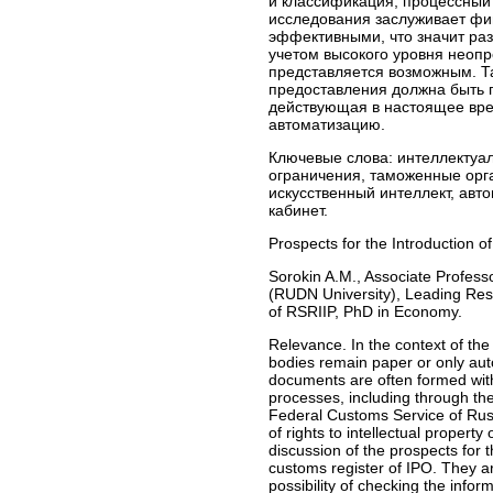
и классификация, процессный 
исследования заслуживает ф
эффективными, что значит ра
учетом высокого уровня неоп
представляется возможным. Та
предоставления должна быть п
действующая в настоящее вре
автоматизацию.
Ключевые слова:
интеллектуал
ограничения, таможенные орг
искусственный интеллект, авт
кабинет.
Prospects for the Introduction o
Sorokin A.M., Associate Profess
(RUDN University), Leading Rese
of RSRIIP, PhD in Economy.
Relevance. In the context of the
bodies remain paper or only auto
documents are often formed with t
processes, including through the
Federal Customs Service of Russi
of rights to intellectual propert
discussion of the prospects for t
customs register of IPO. They ar
possibility of checking the info