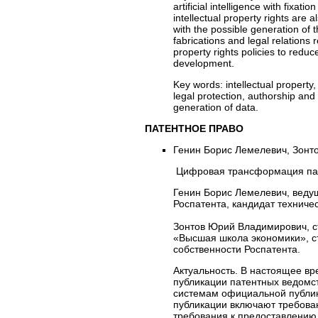
artificial intelligence with fixati
intellectual property rights are 
with the possible generation of th
fabrications and legal relations 
property rights policies to reduc
development.
Key words:
intellectual property,
legal protection, authorship and t
generation of data.
ПАТЕНТНОЕ ПРАВО
Генин Борис Лемелевич, Зонт
Цифровая трансформация пат
Генин Борис Лемелевич, веду
Роспатента, кандидат техничес
Зонтов Юрий Владимирович, с
«Высшая школа экономики», с
собственности Роспатента.
Актуальность. В настоящее в
публикации патентных ведомс
системам официальной публик
публикации включают требова
требования к предоставлению