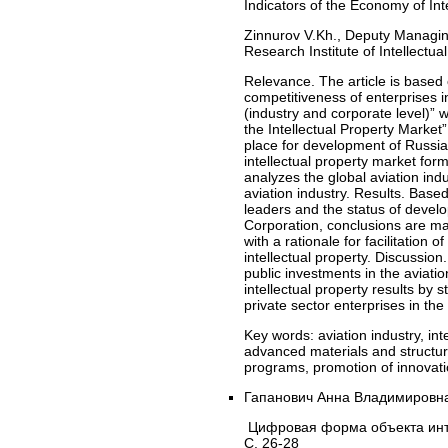
Indicators of the Economy of Int
Zinnurov V.Kh., Deputy Managin
Research Institute of Intellectua
Relevance. The article is based 
competitiveness of enterprises i
(industry and corporate level)” 
the Intellectual Property Marke
place for development of Russi
intellectual property market for
analyzes the global aviation i
aviation industry. Results. Based
leaders and the status of develop
Corporation, conclusions are mad
with a rationale for facilitation 
intellectual property. Discussio
public investments in the aviation
intellectual property results by
private sector enterprises in th
Key words:
aviation industry, int
advanced materials and structure
programs, promotion of innovati
Гапанович Анна Владимировн
Цифровая форма объекта инте
С. 26-28