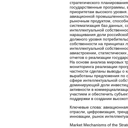
стратегического планировани
государственные программы, 
приоритетам высокого уровня.
авиационной промышленности 
рыночным продуктом, способ
систематизация баз данных, 
интеллектуальной собственно
наращивания доли российской
должного уровня потребитель
собственности на принципах л
интеллектуальной собственнос
авиастроении, статистически
отчетов о реализации госуда
На основе анализа мировых т
мониторинга реализации прог
частности сделаны выводы о к
выработаны предложения по с
сфере интеллектуальной собст
доминирующей доли инвестици
активности в коммерциализац
участием и обеспечить субъек
поддержки в создании высокот
Ключевые слова:
авиационная 
отрасли, цифровизация, тренд
инновации, рынок интеллекту
Market Mechanisms of the Strate