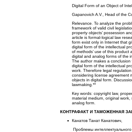
Digital Form of an Object of Int
Gapanovich A.V., Head of the Co
Relevance. To analyze the problem
framework of valid civil legislati
property objects’ possession and
article is formal-logical law res
form exist only in Internet that 
digital form of the intellectual p
of methods’ use of this product 
digital and analog forms of the i
The author makes a conclusion t
digital form of the intellectual p
work. Therefore legal regulation
considering license agreement m
objects in digital form. Discuss
lawmaking.**
Key words:
copyright law, property
material medium, original work, 
analog form.
КОНТРАФАКТ И ТАМОЖЕННАЯ З
Канатов Танат Канатович,
Проблемы интеллектуального 